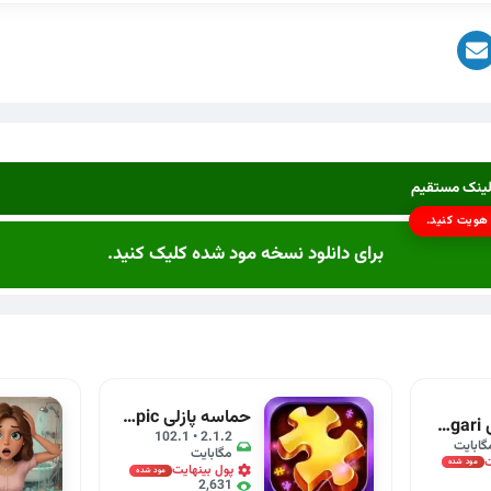
 لینک مستقیم
 هویت کنید.
برای دانلود نسخه مود شده کلیک کنید.
حماسه پازلی Jigsaw Puzzle Epic
خواستگاری khastegari
2.1.2 • 102.1
مگابایت
ت
مود شده
پول بینهایت
مود شده
2,631