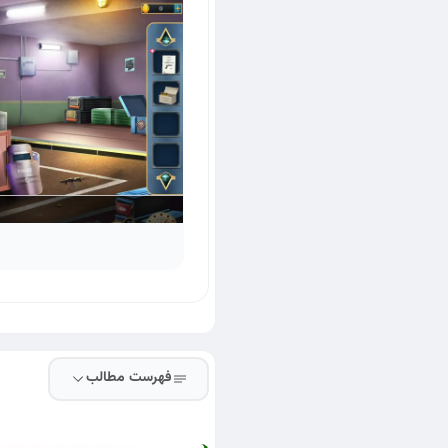
فهرست مطالب
دانلود Detective Phantom بازی معمایی و فکری با داستان رازآلود