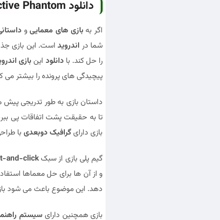
دانلود Detective Phantom بازی معمایی و فکری با داستان رازآلود
دانلود Detective Phantom بازی معمایی و فکری با داستان رازآلود
اگر به
بازی های معمایی
و
داستانی
شما در
اندروید
است. این بازی جذ
را حل کند. با
دانلود
این
بازی اندروی
پیچیدگی های پرونده را بیشتر می کن
داستان بازی به طور تدریجی پیش می
تا به حقیقت پشت اتفاقات پی ببری
بازی دارای
گرافیک دوبعدی
با طراح
گیم پلی بازی از سبک
t-and-click
و از آن ها برای حل معماها استفاده
دهد. این موضوع باعث می شود بازی
بازی همچنین دارای
سیستم راهنما