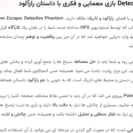
با فضای
رازآلود و تاریک
علاقه دارید،
m Escape: Detective Phantom
اب که توسط استودیوی
HFG
ساخته شده، شما را در نقش یک
کارآگاه
قرار
د
وارد دنیایی خواهید شد که در آن مرز بین
واقعیت و توهم
چندان مشخص ن
د.
 رود و شما باید با
حل معماها
، سرنخ ها را جمع آوری کرده و بخش ها
د. این نوع روایت باعث می شود همیشه حس کنجکاوی شما فعال بماند و انگ
ی دستی و محیط های تاریک است که به خوبی با
جو رازآلود
داستان هماهن
Poin
پیروی می کند که در آن باید با لمس نقاط مختلف صفحه، اشیا را برر
 نمایید. بسیاری از چالش ها نیاز به
دقت بالا
دارند و بازی به ندرت پاسخ ها 
 نیاز به
تفکر منطقی و تحلیل
داشته باشد و همیشه حس
چالش و لذت
ر
یی
است که در صورت گیر کردن در مرحله ای می توانید از آن استفاده کنید