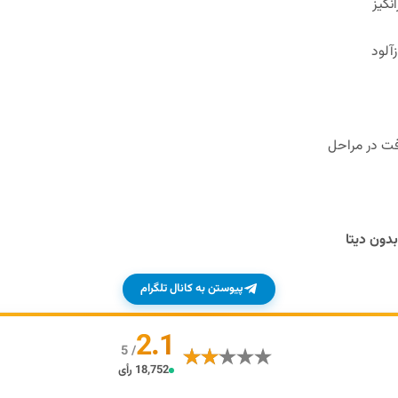
آلود
ت در مراحل
دون دیتا
پیوستن به کانال تلگرام
2.1
/ 5
18,752 رأی