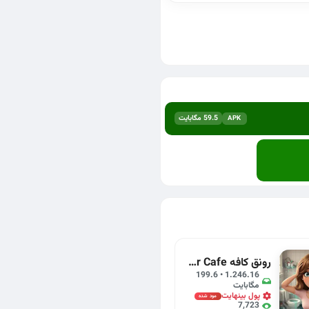
59.5 مگابایت
APK
رونق کافه Manor Cafe
1.246.16 • 199.6
مگابایت
پول بینهایت
مود شده
7,723