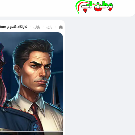
بازی
پازلی
کارآگاه فانتوم Detective Phantom
/
/
/