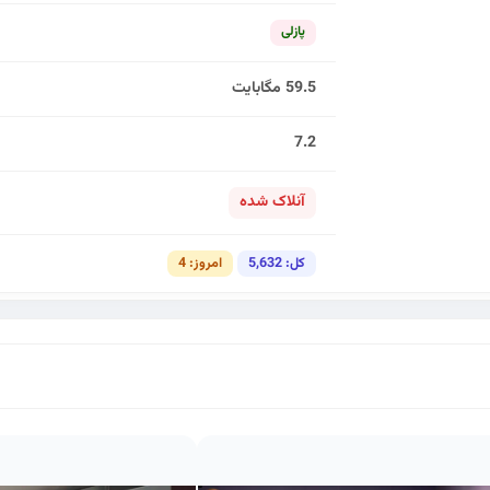
پازلی
59.5 مگابایت
7.2
آنلاک شده
کل: 5,632
امروز: 4