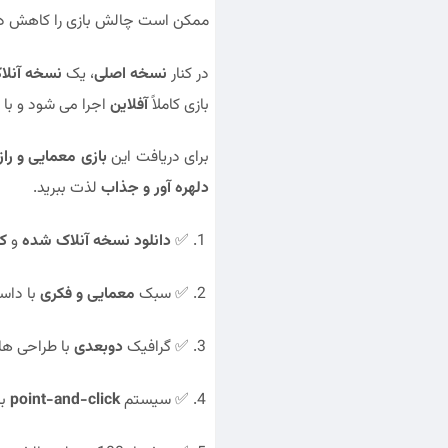
ممکن است چالش بازی را کاهش د
در کنار
نسخه اصلی
، یک
نسخه آنلا
بازی کاملاً
آفلاین
اجرا می شود و با
برای دریافت این
بازی معمایی و راز
دلهره آور و جذاب
لذت ببرید.
✅
دانلود نسخه آنلاک شده
و
ک
✅ سبک
معمایی و فکری
با داس
✅ گرافیک
دوبعدی
با طراحی ه
✅ سیستم
point-and-click
بر