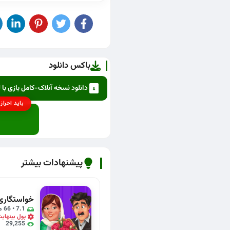
باکس دانلود
دانلود نسخه آنلاک-کامل بازی با
باید احراز
پیشنهادات بیشتر
7.1 • 66 مگابایت
پول بینهای
29,255