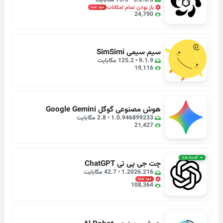
5.2.3.3 • 73.3 مگابایت
باز بودن تمام امکانات
مود شده
24,790
سیم سیمی SimSimi
9.1.9 • 125.2 مگابایت
19,116
هوش مصنوعی گوگل Google Gemini
1.0.946899233 • 2.8 مگابایت
21,427
آپدیت شد
چت جی پی تی ChatGPT
1.2026.216 • 42.7 مگابایت
مود شده
108,364