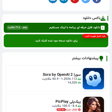
باکس دانلود
دانلود فایل حرفه ای برنامه با لینک مستقیم
77.2 مگابایت
APK
باید احراز هویت کنید.
برای دانلود نسخه مود شده کلیک کنید.
پیشنهادات بیشتر
سورا 2 Sora by OpenAI
1.2026.112 • 50.9 مگابایت
14,320
پیک‌پلی PicPlay
8.4 • 100.5 مگابایت
آنلاک شده
مود شده