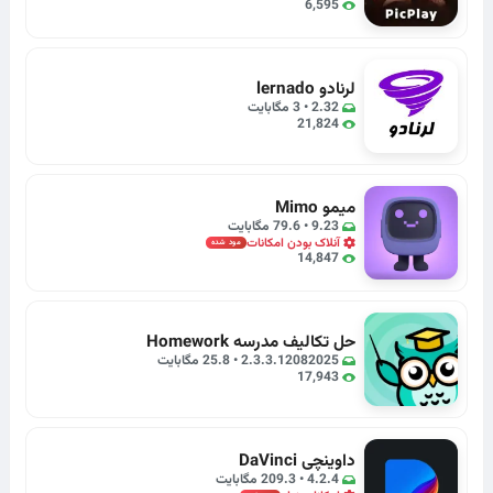
6,595
لرنادو lernado
2.32 • 3 مگابایت
21,824
میمو Mimo
9.23 • 79.6 مگابایت
آنلاک بودن امکانات
مود شده
14,847
حل تکالیف مدرسه Homework
2.3.3.12082025 • 25.8 مگابایت
17,943
داوینچی DaVinci
4.2.4 • 209.3 مگابایت