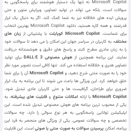
Microsoft Copilot نه تنها یک دستیار هوشمند برای پاسخگویی به
سوالات است، بلکه می تواند در تولید تصاویر، ویرایش متون و حتی
پرورش ایده های خلاقانه نیز به شما کمک کند. اگر به دنبال یک ابزار
قدرتمند و همه کاره هستید، دانلود Microsoft Copilot بهترین انتخاب
برای شماست.
Microsoft Copilot
کوپایلت
با پشتیبانی از
زبان های
مختلف
، به کاربران در سراسر جهان این امکان را می دهد تا سوالات خود
را به زبان مادری مطرح کنند و پاسخ های دقیق و هوشمندانه دریافت
نمایند. این برنامه همچنین از
هوش مصنوعی DALL·E 3
برای تولید
تصاویر هنری و خلاقانه استفاده می کند. تنها کافی است تصویر مورد نظر
خود را به صورت متنی شرح دهید، و
Microsoft Copilot
آن را برای شما
خلق خواهد کرد. این ویژگی ها باعث می شوند تا این برنامه به یک ابزار
ضروری برای طراحان، گرافیست ها و حتی کاربران عادی تبدیل شود.
Microsoft Copilot
با ارائه
امکانات متنوع
و
قابلیت های پیشرفته
، به
یکی از محبوب ترین برنامه های هوش مصنوعی تبدیل شده است. این
اپلیکیشن توانایی پاسخگویی به هر نوع سوالی را دارد، چه سوالات
تخصصی و چه سوالات عمومی. یکی از ویژگی های منحصر به فرد این
برنامه، امکان
پرسیدن سوالات به صورت متنی یا صوتی
است. این قابلیت