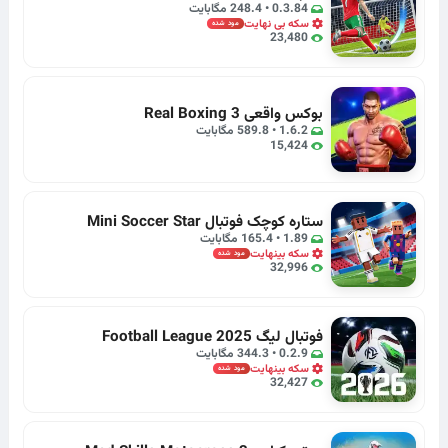
0.3.84 • 248.4 مگابایت
سکه بی نهایت
مود شده
23,480
بوکس واقعی Real Boxing 3
1.6.2 • 589.8 مگابایت
15,424
ستاره کوچک فوتبال Mini Soccer Star
1.89 • 165.4 مگابایت
سکه بینهایت
مود شده
32,996
فوتبال لیگ Football League 2025
0.2.9 • 344.3 مگابایت
سکه بینهایت
مود شده
32,427