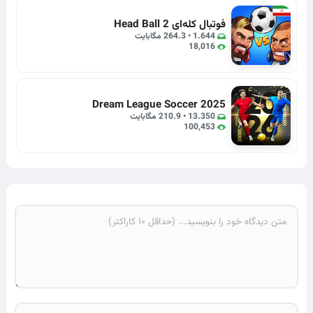
فوتبال کله‌ای 2 Head Ball
1.644 • 264.3 مگابایت
18,016
Dream League Soccer 2025
13.350 • 210.9 مگابایت
100,453