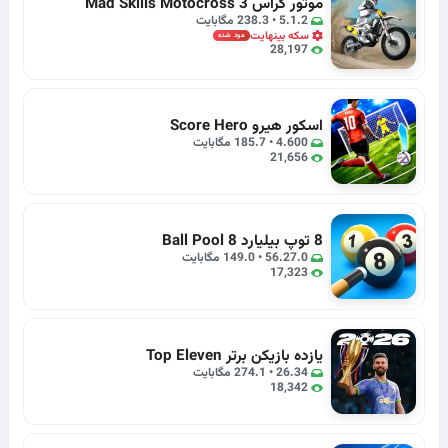
موتور کراس Mad Skills Motocross 3
5.1.2 • 238.3 مگابایت
سکه بینهایت
مود شده
28,197
اسکور هیرو Score Hero
4.600 • 185.7 مگابایت
21,656
8 توپ بیلیارد 8 Ball Pool
56.27.0 • 149.0 مگابایت
17,323
یازده بازیکن برتر Top Eleven
26.34 • 274.1 مگابایت
18,342