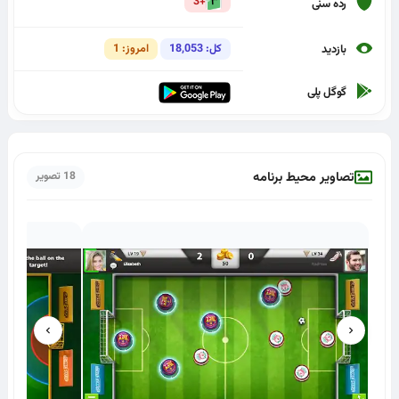
+3
رده سنی
کل: 18,053
امروز: 1
بازدید
گوگل پلی
تصاویر محیط برنامه
18 تصویر