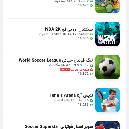
6.38.0 • 282.7 مگابایت
10,679
بسکتبال ان بی ای NBA 2K
10.17.12364809 • 1240 مگابایت
16,035
لیگ فوتبال جهانی World Soccer League
1.9.9.9.9.7 • 64.4 مگابایت
سکه بی نهایت
مود شده
16,972
تنیس آرنا Tennis Arena
16.0.5 • 361.3 مگابایت
16,253
سوپر استار فوتبالی Soccer Superstar