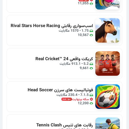
11,055
اسب‌سواری رقابتی Rival Stars Horse Racing
1.75 • 1570 مگابایت
10,567
کریکت واقعی Real Cricket™ 24
5.2 • 913.1 مگابایت
9,661
فوتبالیست های سرزن Head Soccer
7.1.5 • 230.4 مگابایت
سکه بینهایت
مود شده
12,200
رقابت های تنیس Tennis Clash