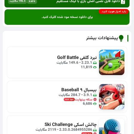
دانلود فایل نصبی اصلی بازی با لینک مستقیم
196.5 مگابایت
XAPK
باید احراز هویت کنید.
برای دانلود نسخه مود شده کلیک کنید.
پیشنهادات بیشتر
نبرد گلفی Golf Battle
2.23.1 • 149.6 مگابایت
11,819
بیسبال ۹ Baseball
3.9.1 • 284.7 مگابایت
سکه بینهایت
مود شده
6,686
چالش‌ اسکی Ski Challenge
2.33.0.2684955286 • 2119 مگابایت
مود شده