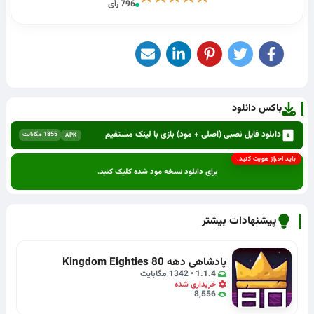
796 رأی
باکس دانلود
دانلود فایل نصبی (اصلی + مود) بازی با لینک مستقیم
1855 مگابایت
APK
باید احراز هویت کنید.
برای دانلود نسخه مود شده کلیک کنید.
پیشنهادات بیشتر
پادشاهی دهه 80 Kingdom Eighties
1.1.4 • 1342 مگابایت
خریداری شده
8,556