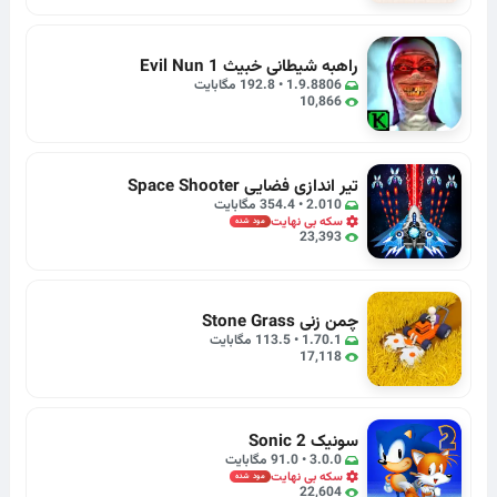
راهبه‌ شیطانی خبیث 1 Evil Nun
1.9.8806 • 192.8 مگابایت
10,866
تیر اندازی فضایی Space Shooter
2.010 • 354.4 مگابایت
سکه بی نهایت
مود شده
23,393
چمن زنی Stone Grass
1.70.1 • 113.5 مگابایت
17,118
سونیک Sonic 2
3.0.0 • 91.0 مگابایت
سکه بی نهایت
مود شده
22,604