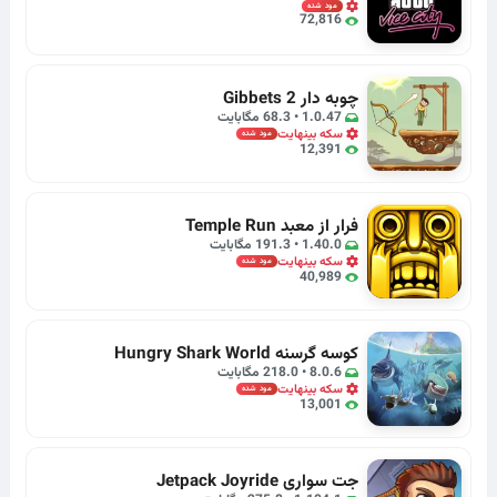
مود شده
72,816
چوبه دار Gibbets 2
1.0.47 • 68.3 مگابایت
سکه بینهایت
مود شده
12,391
فرار از معبد Temple Run
1.40.0 • 191.3 مگابایت
سکه بینهایت
مود شده
40,989
کوسه گرسنه Hungry Shark World
8.0.6 • 218.0 مگابایت
سکه بینهایت
مود شده
13,001
جت سواری Jetpack Joyride