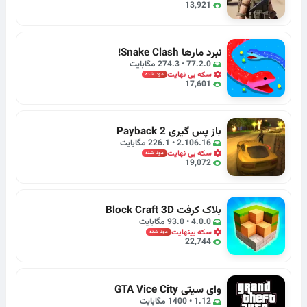
13,921
نبرد مارها Snake Clash!
77.2.0 • 274.3 مگابایت
سکه بی نهایت
مود شده
17,601
باز پس گیری Payback 2
2.106.16 • 226.1 مگابایت
سکه بی نهایت
مود شده
19,072
بلاک کرفت Block Craft 3D
4.0.0 • 93.0 مگابایت
سکه بینهایت
مود شده
22,744
وای سیتی GTA Vice City
1.12 • 1400 مگابایت