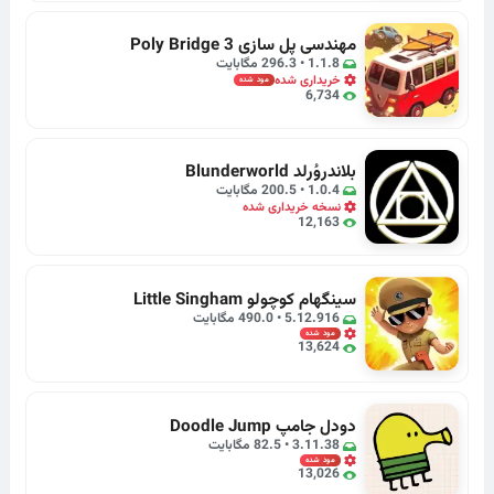
مهندسی پل سازی Poly Bridge 3
1.1.8 • 296.3 مگابایت
خریداری شده
مود شده
6,734
بلاندروُرلد Blunderworld
1.0.4 • 200.5 مگابایت
نسخه خریداری شده
12,163
سینگهام کوچولو Little Singham
5.12.916 • 490.0 مگابایت
مود شده
13,624
دودل جامپ Doodle Jump
3.11.38 • 82.5 مگابایت
مود شده
13,026