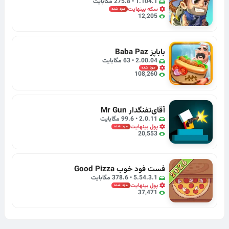
1.104.1 • 275.8 مگابایت
سکه بینهایت
مود شده
12,205
باباپز Baba Paz
2.00.04 • 63 مگابایت
مود شده
108,260
آقای‌تفنگدار Mr Gun
2.0.11 • 99.6 مگابایت
پول بینهایت
مود شده
20,553
فست‌‌‌ فود‌ خوب Good Pizza
5.54.3.1 • 378.6 مگابایت
پول بینهایت
مود شده
37,471